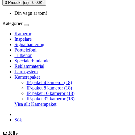
0 Produkt (er) - 0.00Kr
Din vagn är tom!
Kategorier
Kameror
Inspelare
Signalhantering
Porttelefoni
Tillbehör
Specialerbjudande
Reklammaterial
Larmsystem
Kamerapaket
IP-paket 4 kameror (18)
IP-paket 8 kameror (18)
IP-paket 16 kameror (18)
IP-paket 32 kameror (18)
Visa allt Kamerapaket
Sök
Sök