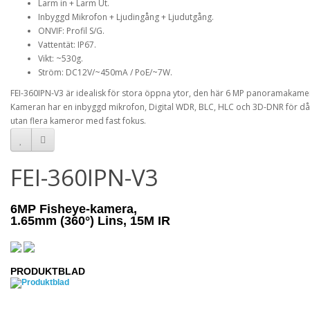
Larm in + Larm Ut.
Inbyggd Mikrofon + Ljudingång + Ljudutgång.
ONVIF: Profil S/G.
Vattentät: IP67.
Vikt: ~530g.
Ström: DC12V/~450mA / PoE/~7W.
FEI-360IPN-V3 är idealisk för stora öppna ytor, den här 6 MP panoramakamer
Kameran har en inbyggd mikrofon, Digital WDR, BLC, HLC och 3D-DNR för dål
utan flera kameror med fast fokus.
FEI-360IPN-V3
6MP Fisheye-kamera,
1.65mm (360°) Lins, 15M IR
PRODUKTBLAD