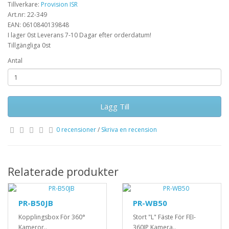
Tillverkare:
Provision ISR
Art.nr: 22-349
EAN: 0610840139848
I lager 0st Leverans 7-10 Dagar efter orderdatum!
Tillgängliga 0st
Antal
Lägg Till
0 recensioner
/
Skriva en recension
Relaterade produkter
PR-B50JB
PR-WB50
Kopplingsbox För 360°
Stort "L" Fäste För FEI-
Kameror..
360IP Kamera..