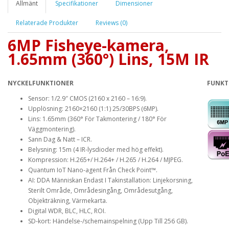
Allmänt
Specifikationer
Dimensioner
Relaterade Produkter
Reviews (0)
6MP Fisheye-kamera,
1.65mm (360°) Lins, 15M IR
NYCKELFUNKTIONER
FUNKT
Sensor: 1/2.9″ CMOS (2160 x 2160 – 16:9).
Upplösning: 2160×2160 (1:1) 25/30BPS (6MP).
Lins: 1.65mm (360° För Takmontering / 180° För
Väggmontering).
Sann Dag & Natt – ICR.
Belysning: 15m (4 IR-lysdioder med hög effekt).
Kompression: H.265+/ H.264+ / H.265 / H.264 / MJPEG.
Quantum IoT Nano-agent Från Check Point™.
AI: DDA Människan Endast I Takinstallation: Linjekorsning,
Sterilt Område, Områdesingång, Områdesutgång,
Objekträkning, Värmekarta.
Digital WDR, BLC, HLC, ROI.
SD-kort: Händelse-/schemainspelning (Upp Till 256 GB).