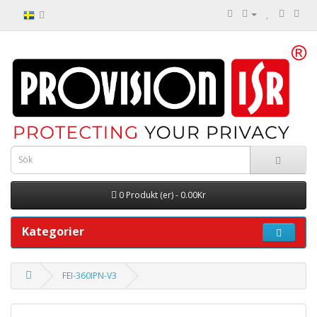
0 Produkt (er) - 0.00Kr
Kategorier
FEI-360IPN-V3