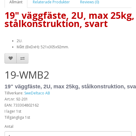
Allmänt
Relaterade Produkter
Reviews (0)
19" väggfäste, 2U, max 25kg,
stålkonstruktion, svart
2U.
Mått (BxDxH): 521x305x92mm.
19-WMB2
19" väggfäste, 2U, max 25kg, stålkonstruktion, sva
Tillverkare:
SweDeltaco AB
Art.nr: 92-201
EAN: 733304802162
I lager 1st
Tillgängliga 1st
Antal