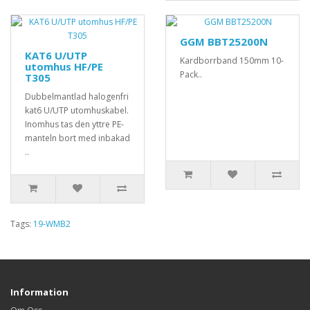
GGM BBT25200N
KAT6 U/UTP
Kardborrband 150mm 10-
utomhus HF/PE
Pack..
T305
Dubbelmantlad halogenfri
kat6 U/UTP utomhuskabel.
Inomhus tas den yttre PE-
manteln bort med inbakad
..
Tags:
19-WMB2
Information