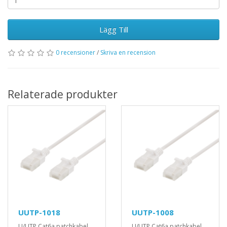
Lägg Till
0 recensioner
/
Skriva en recension
Relaterade produkter
UUTP-1018
UUTP-1008
U/UTP Cat6a patchkabel,
U/UTP Cat6a patchkabel,