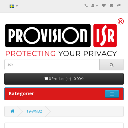
0 Produkt (er) - 0.00Kr
Kategorier
19-WMB2