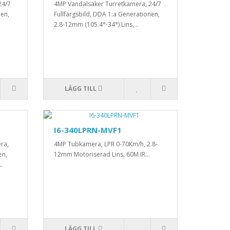
24/7
4MP Vandalsäker Turretkamera, 24/7
nen,
Fullfärgsbild, DDA 1:a Generationen,
2.8-12mm (105.4°-34°) Lins, ..
LÄGG TILL
I6-340LPRN-MVF1
ra,
4MP Tubkamera, LPR 0-70Km/h, 2.8-
en,
12mm Motoriserad Lins, 60M IR...
.
LÄGG TILL