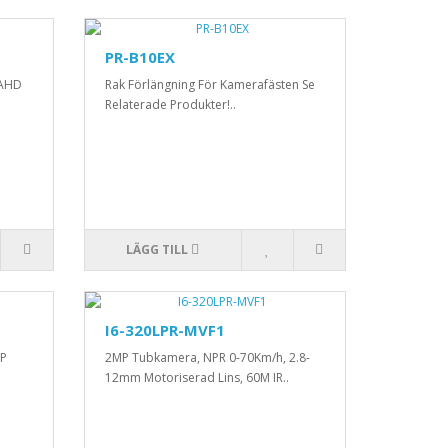
PR-B10EX
 AHD
Rak Förlängning För Kamerafästen Se
Relaterade Produkter!..
LÄGG TILL
I6-320LPR-MVF1
IP
2MP Tubkamera, NPR 0-70Km/h, 2.8-
12mm Motoriserad Lins, 60M IR..