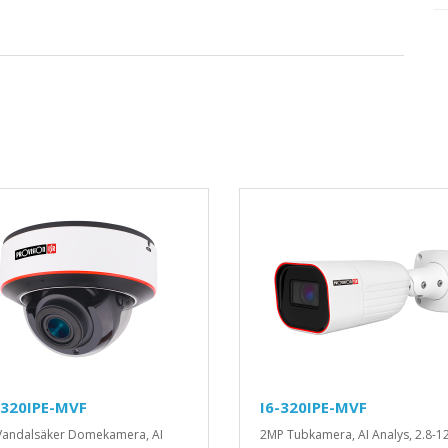
-320IPE-MVF
I6-320IPE-MVF
andalsäker Domekamera, AI
2MP Tubkamera, AI Analys, 2.8-