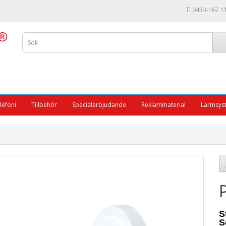
0433-167 1
lefoni
Tillbehör
Specialerbjudande
Reklammaterial
Larmsys
S
S