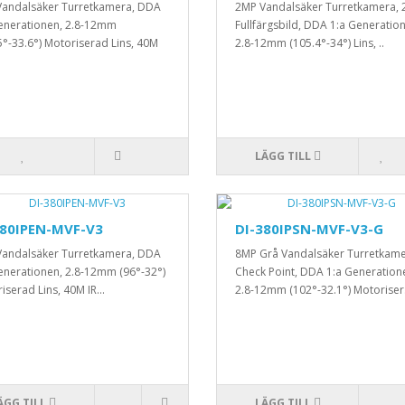
andalsäker Turretkamera, DDA
2MP Vandalsäker Turretkamera, 
enerationen, 2.8-12mm
Fullfärgsbild, DDA 1:a Generatio
5°-33.6°) Motoriserad Lins, 40M
2.8-12mm (105.4°-34°) Lins, ..
LÄGG TILL
380IPEN-MVF-V3
DI-380IPSN-MVF-V3-G
andalsäker Turretkamera, DDA
8MP Grå Vandalsäker Turretkame
enerationen, 2.8-12mm (96°-32°)
Check Point, DDA 1:a Generation
iserad Lins, 40M IR...
2.8-12mm (102°-32.1°) Motoriser.
ÄGG TILL
LÄGG TILL