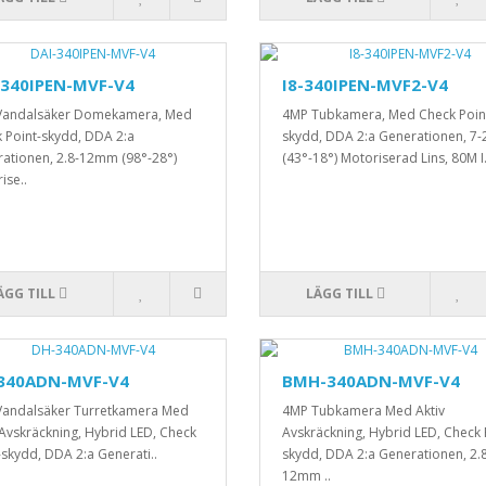
-340IPEN-MVF-V4
I8-340IPEN-MVF2-V4
Vandalsäker Domekamera, Med
4MP Tubkamera, Med Check Poin
 Point-skydd, DDA 2:a
skydd, DDA 2:a Generationen, 
ationen, 2.8-12mm (98°-28°)
(43°-18°) Motoriserad Lins, 80M I.
ise..
ÄGG TILL
LÄGG TILL
340ADN-MVF-V4
BMH-340ADN-MVF-V4
andalsäker Turretkamera Med
4MP Tubkamera Med Aktiv
 Avskräckning, Hybrid LED, Check
Avskräckning, Hybrid LED, Check 
-skydd, DDA 2:a Generati..
skydd, DDA 2:a Generationen, 2.
12mm ..