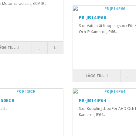
Motoriserad Lins, 60M IR..
PR-JB14IP66
Stor Vattentät Kopplingsbox För
Och IP Kameror, IP66..
ÄGG TILL
LÄGG TILL
B50ECB
PR-JB14IP64
äste..
Stor Kopplingsbox För AHD Och 
Kameror, IP64..