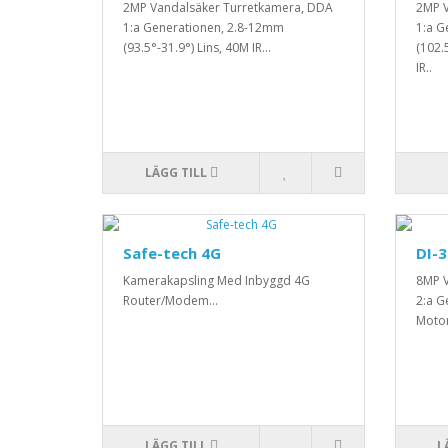
2MP Vandalsäker Turretkamera, DDA
2MP V
1:a Generationen, 2.8-12mm
1:a G
(93.5°-31.9°) Lins, 40M IR...
(102.
IR..
LÄGG TILL
Safe-tech 4G
DI-
Kamerakapsling Med Inbyggd 4G
8MP V
Router/Modem...
2:a G
Motor
LÄGG TILL
L