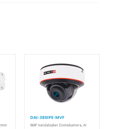
DAI-380IPE-MVF
12mm
8MP Vandalsäker Domekamera, AI