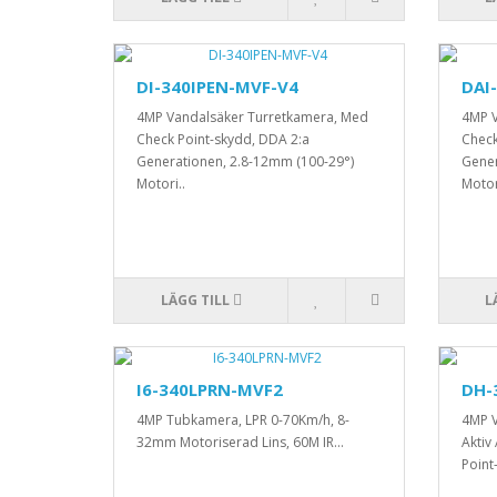
DI-340IPEN-MVF-V4
DAI
4MP Vandalsäker Turretkamera, Med
4MP 
Check Point-skydd, DDA 2:a
Check
Generationen, 2.8-12mm (100-29°)
Gener
Motori..
Motor
LÄGG TILL
L
I6-340LPRN-MVF2
DH-
4MP Tubkamera, LPR 0-70Km/h, 8-
4MP V
32mm Motoriserad Lins, 60M IR...
Aktiv
Point