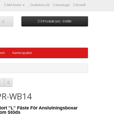
1
Mitt konto
Önskelista (0)
Kundvagn
Beställ
0 Produkt (er) - 0.00Kr
tem
Kamerapaket
PR-WB14
tort "L" Fäste För Anslutningsboxar
om Stöds