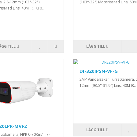
s, 2.8-12mm (103°-32°)
(103°-32°) Motoriserad Lins, 60M 
iserad Lins, 40M IR, IK10..
ÄGG TILL
LÄGG TILL
DI-320IPSN-VF-G
2MP Vandalsäker Turretkamera. 2
12mm (93.5°-31.9°) Lins, 40M IR..
320LPR-MVF2
LÄGG TILL
ubkamera, NPR 0-70Km/h, 7-