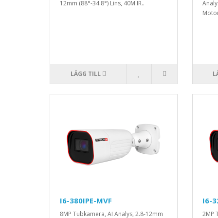
12mm (88°-34.8°) Lins, 40M IR..
Analy
Motor
LÄGG TILL
L
I6-380IPE-MVF
I6-
8MP Tubkamera, AI Analys, 2.8-12mm
2MP T