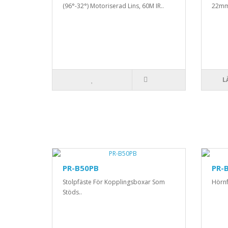
(96°-32°) Motoriserad Lins, 60M IR..
22mm 
L
PR-B50PB
PR-
Stolpfäste För Kopplingsboxar Som
Hörnf
Stöds..