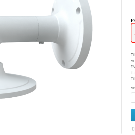
P
Ti
Ar
EA
I 
Ti
An