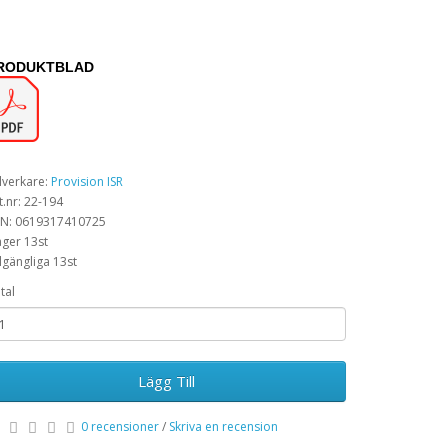
RODUKTBLAD
llverkare:
Provision ISR
t.nr: 22-194
N: 0619317410725
lager 13st
llgängliga 13st
tal
Lägg Till
0 recensioner
/
Skriva en recension