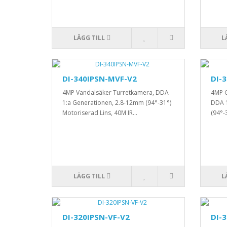
LÄGG TILL
L
DI-340IPSN-MVF-V2
DI-
4MP Vandalsäker Turretkamera, DDA
4MP G
1:a Generationen, 2.8-12mm (94°-31°)
DDA 1
Motoriserad Lins, 40M IR...
(94°-
LÄGG TILL
L
DI-320IPSN-VF-V2
DI-