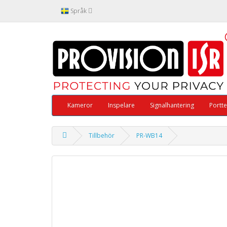
Språk
Kameror
Inspelare
Signalhantering
Portte
Tillbehör
PR-WB14