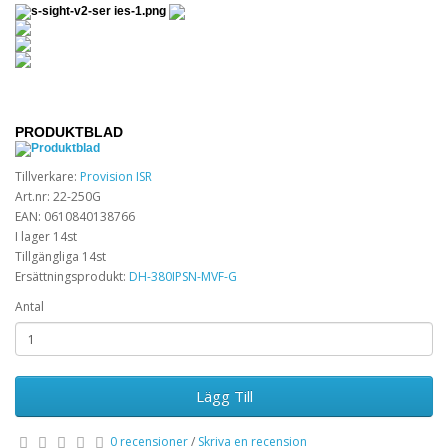
PRODUKTBLAD
Tillverkare:
Provision ISR
Art.nr: 22-250G
EAN: 0610840138766
I lager 14st
Tillgängliga 14st
Ersättningsprodukt:
DH-380IPSN-MVF-G
Antal
Lägg Till
0 recensioner
/
Skriva en recension