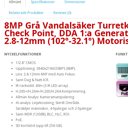
Allmänt
Specifikationer
Dimensioner
Relaterade Produkter
Reviews (0)
8MP Grå Vandalsäker Turret
Check Point, DDA 1:a Generat
2.8-12mm (102°-32.1°) Motoris
NYCKELFUNKTIONER
FUNKT
1/2.8” CMOS.
Upplösning: 3840x2160/20BPS (8MP).
Lins: 2.8-12mm MVF med Auto Fokus.
Sann Dag & Natt-ICR.
IR-räckvidd: 40m (3 IR LED-array).
H.265+/H.264+/H.265/H.264 Komprimering.
Allmän Analys: Kameramanipulering.
AI-analys: Linjekossning, Sterilt Område.
Särskiljer människor, 4-hjulingar och 2-hjulingar.
Sann WDR (120dB), BLC, HLC, ROI.
PoE.
SD-kortstöd (upp till 256 GB).