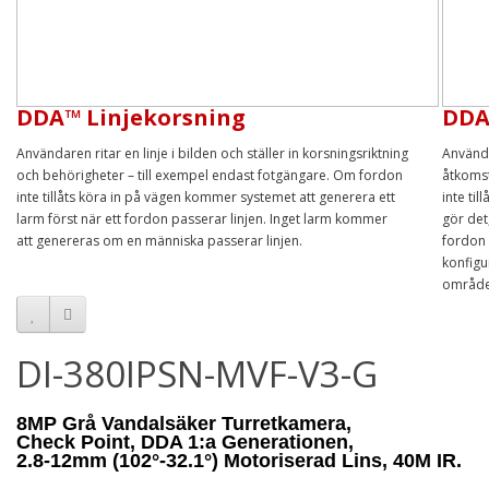
DDA™ Linjekorsning
DDA
Användaren ritar en linje i bilden och ställer in korsningsriktning
Använda
och behörigheter – till exempel endast fotgängare. Om fordon
åtkomst
inte tillåts köra in på vägen kommer systemet att generera ett
inte ti
larm först när ett fordon passerar linjen. Inget larm kommer
gör det
att genereras om en människa passerar linjen.
fordon
konfigu
område
DI-380IPSN-MVF-V3-G
8MP Grå Vandalsäker Turretkamera,
Check Point, DDA 1:a Generationen,
2.8-12mm (102°-32.1°)
Motoriserad
Lins, 40M IR.