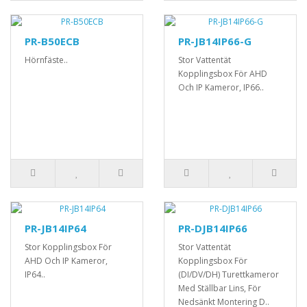
PR-B50ECB
PR-JB14IP66-G
Hörnfäste..
Stor Vattentät
Kopplingsbox För AHD
Och IP Kameror, IP66..
PR-JB14IP64
PR-DJB14IP66
Stor Kopplingsbox För
Stor Vattentät
AHD Och IP Kameror,
Kopplingsbox För
IP64..
(DI/DV/DH) Turettkameror
Med Ställbar Lins, För
Nedsänkt Montering D..