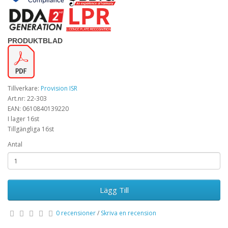
PRODUKTBLAD
Tillverkare:
Provision ISR
Art.nr: 22-303
EAN: 0610840139220
I lager 16st
Tillgängliga 16st
Antal
Lägg Till
0 recensioner
/
Skriva en recension