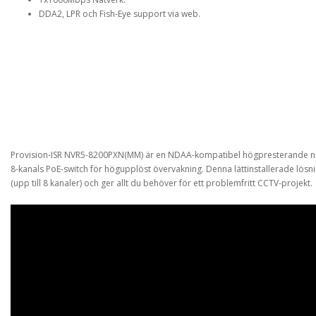
DDA2, LPR och Fish-Eye support via web.
Provision-ISR NVR5-8200PXN(MM) är en NDAA-kompatibel högpresterande nä
8-kanals PoE-switch för högupplöst övervakning. Denna lättinstallerade lösni
(upp till 8 kanaler) och ger allt du behöver för ett problemfritt CCTV-projekt.