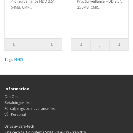
Pro, Surveillance HDD 3,5",
Pro, Surveillance HDD 3,5",
64MB, CMR...
256MB, CMR...
Tags:
NVR5
Information
Om Oss
Betalningsvillkor
Försäljnings och leveransvillkor
Vår Personal
Drivs av
Safe-tech
Safe-tech CCTV Systems SWEDEN AB © 2003-2026