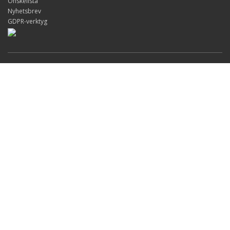
Önskelista
Nyhetsbrev
GDPR-verktyg