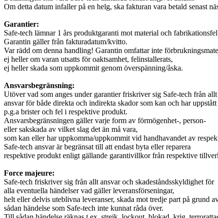
Om detta datum infaller på en helg, ska fakturan vara betald senast n
Garantier:
Safe-tech lämnar 1 års produktgaranti mot material och fabrikationsfel
Garantin gäller från fakturadatum/kvitto.
Var rädd om denna handling! Garantin omfattar inte förbrukningsmater
ej heller om varan utsatts för oaktsamhet, felinstallerats,
ej heller skada som uppkommit genom överspänning/åska.
Ansvarsbegränsning:
Utöver vad som anges under garantier friskriver sig Safe-tech från allt
ansvar för både direkta och indirekta skador som kan och har uppstått
p.g.a brister och fel i respektive produkt.
Ansvarsbegränsningen gäller varje form av förmögenhet-, person-
eller sakskada av vilket slag det än må vara,
som kan eller har uppkomma/uppkommit vid handhavandet av respekt
Safe-tech ansvar är begränsat till att endast byta eller reparera
respektive produkt enligt gällande garantivillkor från respektive tillver
Force majeure:
Safe-tech friskriver sig från allt ansvar och skadeståndsskyldighet för
alla eventuella händelser vad gäller leveransförseningar,
helt eller delvis uteblivna leveranser, skada mot tredje part på grund a
sådan händelse som Safe-tech inte kunnat råda över.
Till sådan händelse räknas t.ex. strejk, lockout, blokad, krig, terroratta