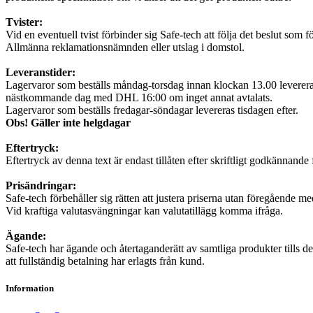
Tvister:
Vid en eventuell tvist förbinder sig Safe-tech att följa det beslut som fö
Allmänna reklamationsnämnden eller utslag i domstol.
Leveranstider:
Lagervaror som beställs måndag-torsdag innan klockan 13.00 leverer
nästkommande dag med DHL 16:00 om inget annat avtalats.
Lagervaror som beställs fredagar-söndagar levereras tisdagen efter.
Obs! Gäller inte helgdagar
Eftertryck:
Eftertryck av denna text är endast tillåten efter skriftligt godkännande 
Prisändringar:
Safe-tech förbehåller sig rätten att justera priserna utan föregående m
Vid kraftiga valutasvängningar kan valutatillägg komma ifråga.
Ägande:
Safe-tech har ägande och återtaganderätt av samtliga produkter tills de
att fullständig betalning har erlagts från kund.
Information