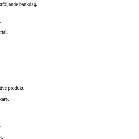
ästföljande bankdag.
.
ial,
ive produkt.
kare.
v
ck,