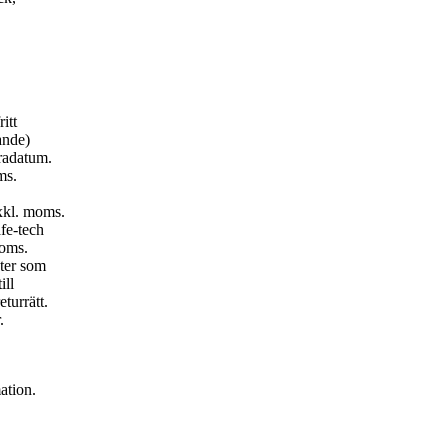
itt
ande)
radatum.
ms.
exkl. moms.
fe-tech
moms.
kter som
ill
turrätt.
.
ation.