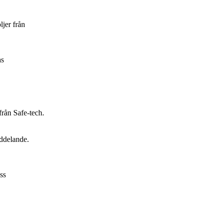
ljer från
as
från Safe-tech.
eddelande.
ss