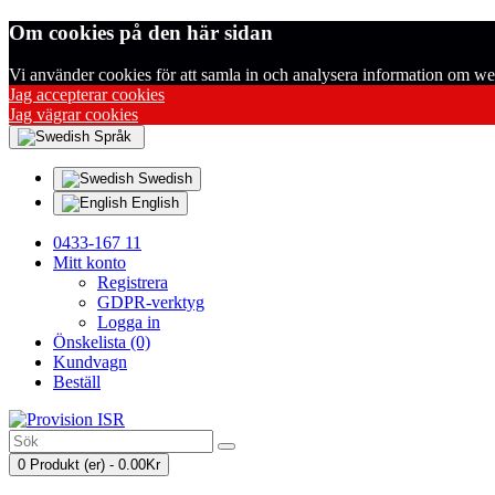
Om cookies på den här sidan
Vi använder cookies för att samla in och analysera information om web
Jag accepterar cookies
Jag vägrar cookies
Språk
Swedish
English
0433-167 11
Mitt konto
Registrera
GDPR-verktyg
Logga in
Önskelista (0)
Kundvagn
Beställ
0 Produkt (er) - 0.00Kr