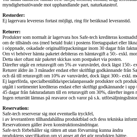
myndighetsutövande mot upphandlande part, naturkatastrof.
Restorder:
Ej lagervara levereras fortast möjligt, ring för beräknad leveranstid.
Returer:
Produkter som normalt är lagervara hos Safe-tech krediteras kostnadsfr
om de tillsänds oss (med betald frakt i postens företagspaket eller likn
i oöppnade, oskadade originalförpackningar inom 30 dagar från faktu
Om vi behöver hämta paketet debiteras en hämtavgift a 50:- exkl. mo
Detta sker oftast när paketet skickas som postpaket via posten.
Därefter utgår en returavgift om 5% av varuvärdet, dock lägst 150:- 
Returer äldre än 3 månader endast efter skriftligt godkännande från Sa
och då till returavgift om 10% av varuvärdet, dock lägst 300:- exkl. 
Ej lagerförda, specialbeställda/specialanpassade produkter och produ
utgått i sortimentet krediteras endast efter skriftigt godkännande i upp t
45 dagar från fakturadatum till en returavgift om 30%, därefter ingen re
Ingen returrätt lämnas på reavaror och varor på s.k. utförsäljningslistor
Reservation:
Safe-tech reserverar sig mot eventuella tryckfel,
i av leverantören tillhandahållna produktblad och dess tekniska inform
Reservationen gäller även konstruktionsändringar.
Safe-tech förbehåller sig rätten att utan förvarning kunna ändra
produktens specifikation om vi anser att det gör produkten bättre.