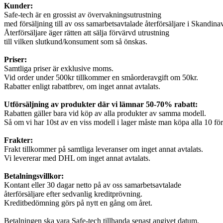
Kunder:
Safe-tech är en grossist av övervakningsutrustning
med försäljning till av oss samarbetsavtalade återförsäljare i Skandina
Återförsäljare äger rätten att sälja förvärvd utrustning
till vilken slutkund/konsument som så önskas.
Priser:
Samtliga priser är exklusive moms.
Vid order under 500kr tillkommer en småorderavgift om 50kr.
Rabatter enligt rabattbrev, om inget annat avtalats.
Utförsäljning av produkter där vi lämnar 50-70% rabatt:
Rabatten gäller bara vid köp av alla produkter av samma modell.
Så om vi har 10st av en viss modell i lager måste man köpa alla 10 för a
Frakter:
Frakt tillkommer på samtliga leveranser om inget annat avtalats.
Vi levererar med DHL om inget annat avtalats.
Betalningsvillkor:
Kontant eller 30 dagar netto på av oss samarbetsavtalade
återförsäljare efter sedvanlig kreditprövning.
Kreditbedömning görs på nytt en gång om året.
Betalningen ska vara Safe-tech tillhanda senast angivet datum.