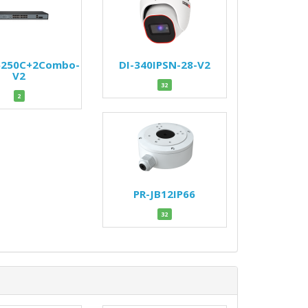
6250C+2Combo-
DI-340IPSN-28-V2
V2
32
2
PR-JB12IP66
32