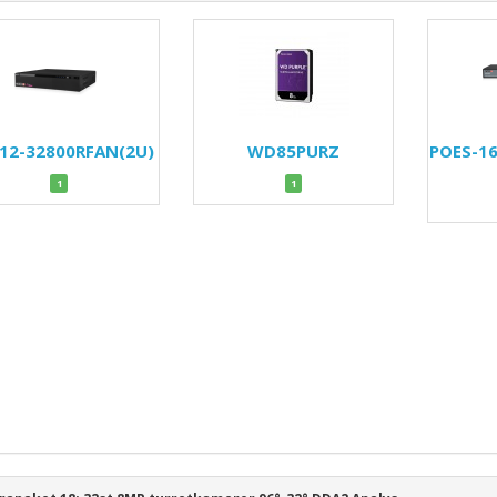
12-32800RFAN(2U)
WD85PURZ
POES-1
1
1