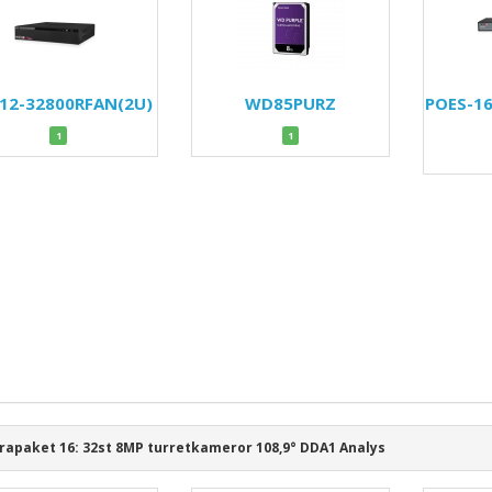
12-32800RFAN(2U)
WD85PURZ
POES-1
1
1
apaket 16: 32st 8MP turretkameror 108,9° DDA1 Analys