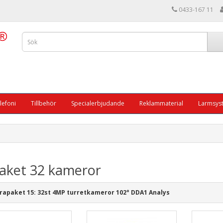
0433-167 11
lefoni
Tillbehör
Specialerbjudande
Reklammaterial
Larmsys
paket 32 kameror
apaket 15: 32st 4MP turretkameror 102° DDA1 Analys