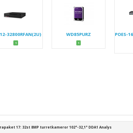
12-32800RFAN(2U)
WD85PURZ
POES-1
1
1
apaket 17: 32st 8MP turretkameror 102°-32,1° DDA1 Analys