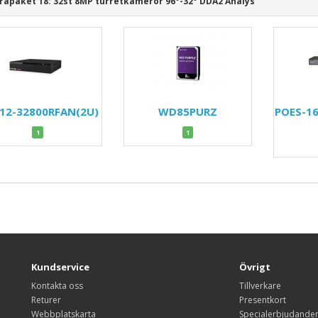
apaket 18: 32st 8MP turretkameror 96°-32° DDA2 Analys
12-32800RFAN(2U)
WD85PURZ
POES-1
1
1
Kundservice
Övrigt
Kontakta oss
Tillverkare
Returer
Presentkort
Webbplatskarta
Specialerbjudande