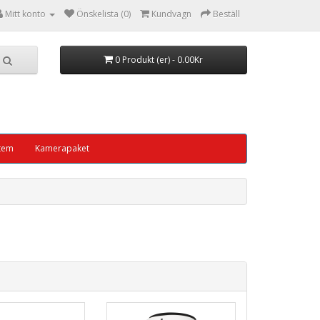
Mitt konto
Önskelista (0)
Kundvagn
Beställ
0 Produkt (er) - 0.00Kr
tem
Kamerapaket