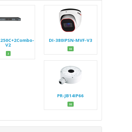
6250C+2Combo-
DI-380IPSN-MVF-V3
V2
32
2
PR-JB14IP66
32