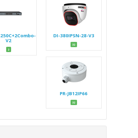
6250C+2Combo-
DI-380IPSN-28-V3
V2
32
2
PR-JB12IP66
32