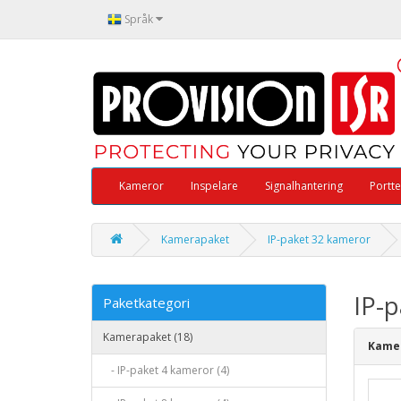
Språk
Kameror
Inspelare
Signalhantering
Portte
Kamerapaket
IP-paket 32 kameror
IP-
Paketkategori
Kamerapaket (18)
Kamer
- IP-paket 4 kameror (4)