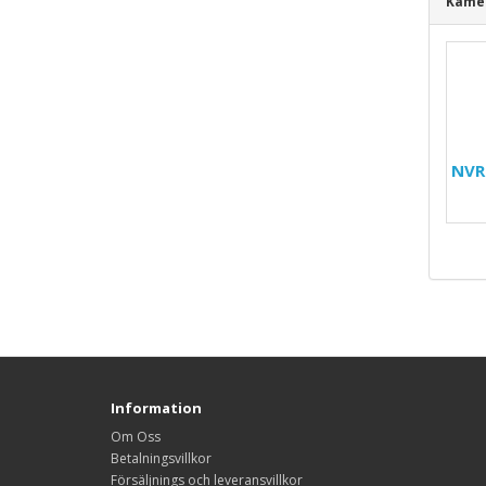
Kamer
NVR
Information
Om Oss
Betalningsvillkor
Försäljnings och leveransvillkor