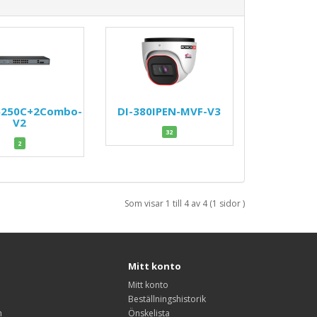
6250C+2Combo-
DI-380IPEN-MVF-V3
V2
32
2
Som visar 1 till 4 av 4 (1 sidor )
Mitt konto
Mitt konto
Beställningshistorik
n
Önskelista